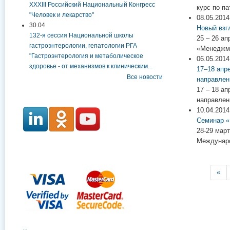
XXXIII Российский Национальный Конгресс
курс по п
"Человек и лекарство"
08.05.2014
30.04
Новый взг
132-я сессия Национальной школы
25 – 26 а
гастроэнтерологии, гепатологии РГА
«Менеджме
"Гастроэнтерология и метаболическое
06.05.2014
здоровье - от механизмов к клиническим...
17–18 апр
Все новости
направлен
17 – 18 а
направлен
10.04.2014
Семинар «
28-29 мар
Междунаро
Страницы
«