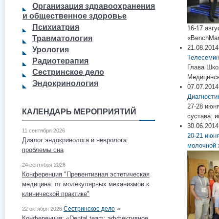
Организация здравоохранения
и общественное здоровье
Психиатрия
16-17 авг
«BenchMar
Травматология
21.08.2014
Урология
Телесемин
Радиотерапия
Глава Шко
Сестринское дело
Медицинск
Эндокринология
07.07.2014
Диагности
27-28 июн
КАЛЕНДАРЬ МЕРОПРИЯТИЙ
сустава: 
30.06.2014
11 сентября 2026
20-21 июн
Диалог эндокринолога и невролога:
молочной 
проблемы сна
24 сентября 2026
Конференция "Превентивная эстетическая
медицина: от молекулярных механизмов к
клинической практике"
Сестринское дело
22 октября 2026
Конференция: «Dental team: эффективное