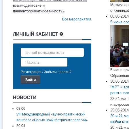
Междунаро
взаимодейтсвие и
с Клинико
пациентоориентированность»
06.06.2014
Все мероприятия
5 июня со
ЛИЧНЫЙ КАБИНЕТ
5 июня пр
Регистрация
Забыли пароль?
Образован
30.05.2014
“МРТ и ар
рентгенол
НОВОСТИ
22-24 мая
и артроск
08.06
25.05.2014
VIII Международный научно-практический
20 и 21 м
Конгресс «Белые ночи гастроэнтерологии»
шейки мат
30.04
20 и 21 м