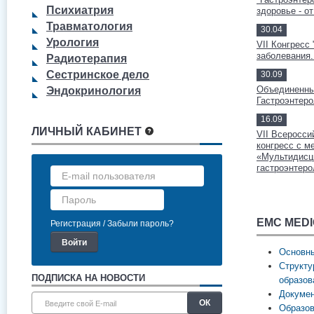
Психиатрия
здоровье - о
Травматология
30.04
Урология
VII Конгресс
заболевания.
Радиотерапия
Сестринское дело
30.09
Объединенны
Эндокринология
Гастроэнтеро
16.09
ЛИЧНЫЙ КАБИНЕТ
VII Всеросси
конгресс с 
«Мультидисц
гастроэнтеро
EMC MED
Регистрация
Забыли пароль?
Основн
Структу
ПОДПИСКА НА НОВОСТИ
образов
Докуме
Образо