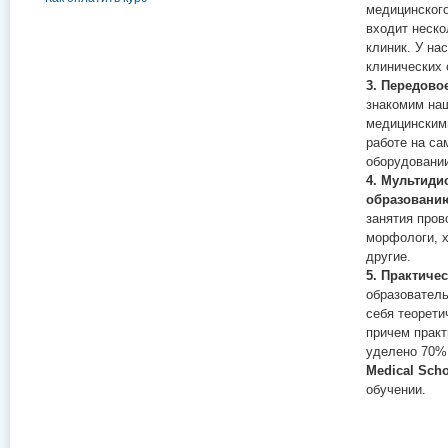
медицинского
входит неск
клиник. У на
клинических 
3. Передово
знакомим на
медицинским
работе на с
оборудовани
4. Мультиди
образовани
занятия пров
морфологи, х
другие.
5. Практичес
образователь
себя теорети
причем практ
уделено 70%
Medical Sch
обучении.