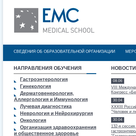
Пе
ос
со
Главное меню
СВЕДЕНИЯ ОБ ОБРАЗОВАТЕЛЬНОЙ ОРГАНИЗАЦИИ
МЕР
НАПРАВЛЕНИЯ ОБУЧЕНИЯ
НОВОСТИ
Гастроэнтерология
08.06
Гинекология
VIII Междуна
Конгресс «Бе
Дерматовенерология,
Аллергология и Иммунология
30.04
Лучевая диагностика
XXXIII Росси
"Человек и л
Неврология и Нейрохирургия
30.04
Онкология
132-я сесси
Организация здравоохранения
гастроэнтеро
и общественное здоровье
"Гастроэнтер