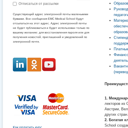
Образов
Отписаться от рассылки
Руковод
Существующий адрес электронной почты маленькими
педагог
буквами. Все сообщения EMC Medical School будут
Материа
отсылаться на этот адрес. Адрес электронной почты
обеспеч
не будет публиковаться и будет использован только по
образов
вашему желанию: для восстановления пароля или для
получения новостей, приглашений и уведомлений по
Стипенд
электронной почте.
поддер
Платные
Финансо
деятель
Вакантн
(перево
Преимуществ
1. Междунар
лекторов из 
Австрии, Вел
других стран
2. Богатая к
School созда
Как оплатить курс