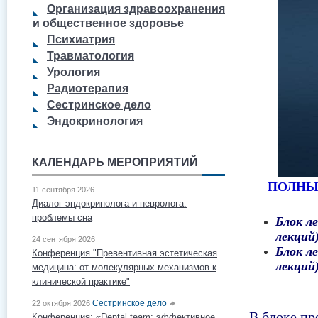
Организация здравоохранения
и общественное здоровье
Психиатрия
Травматология
Урология
Радиотерапия
Сестринское дело
Эндокринология
КАЛЕНДАРЬ МЕРОПРИЯТИЙ
ПОЛНЫ
11 сентября 2026
Диалог эндокринолога и невролога:
проблемы сна
​Блок
лекций
24 сентября 2026
Блок 
Конференция "Превентивная эстетическая
лекций
медицина: от молекулярных механизмов к
клинической практике"
Сестринское дело
22 октября 2026
В блоке пр
Конференция: «Dental team: эффективное