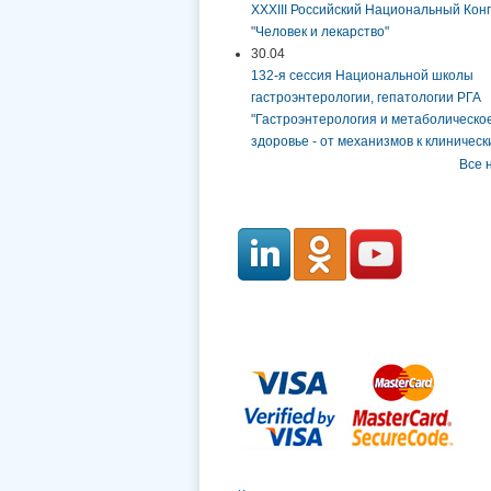
XXXIII Российский Национальный Кон
"Человек и лекарство"
30.04
132-я сессия Национальной школы
гастроэнтерологии, гепатологии РГА
"Гастроэнтерология и метаболическо
здоровье - от механизмов к клинически
Все 