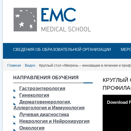
Пе
ос
со
Главное меню
СВЕДЕНИЯ ОБ ОБРАЗОВАТЕЛЬНОЙ ОРГАНИЗАЦИИ
МЕР
Главная
/
Видео
/
Круглый стол «Мигрень – инновации в лечении и про
НАПРАВЛЕНИЯ ОБУЧЕНИЯ
КРУГЛЫЙ 
ПРОФИЛА
Гастроэнтерология
Гинекология
Дерматовенерология,
Download F
Аллергология и Иммунология
Лучевая диагностика
Неврология и Нейрохирургия
Онкология