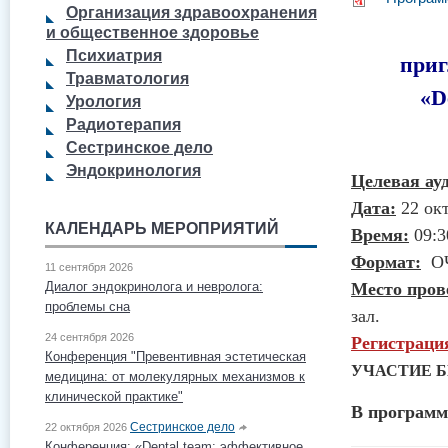
Организация здравоохранения
и общественное здоровье
Психиатрия
приг
Травматология
«
D
Урология
Радиотерапия
Сестринское дело
Эндокринология
Целевая ау
Дата
:
22 окт
КАЛЕНДАРЬ МЕРОПРИЯТИЙ
Время:
09:3
​Формат
:
О
11 сентября 2026
Диалог эндокринолога и невролога:
Место про
проблемы сна
зал.
24 сентября 2026
Регистраци
Конференция "Превентивная эстетическая
УЧАСТИЕ 
медицина: от молекулярных механизмов к
клинической практике"
В программ
Сестринское дело
22 октября 2026
Конференция: «Dental team: эффективное