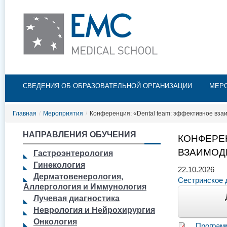
Пе
ос
со
Главное меню
СВЕДЕНИЯ ОБ ОБРАЗОВАТЕЛЬНОЙ ОРГАНИЗАЦИИ
МЕР
Главная
/
Мероприятия
/
Конференция: «Dental team: эффективное вза
НАПРАВЛЕНИЯ ОБУЧЕНИЯ
КОНФЕРЕ
ВЗАИМОД
Гастроэнтерология
Гинекология
22.10.2026
Дерматовенерология,
Сестринское 
Аллергология и Иммунология
Лучевая диагностика
Неврология и Нейрохирургия
Онкология
Програм