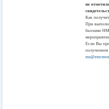
не отметили
свидетельс
Как получит
При выполне
баллами НМО
мероприятия
Если Вы при
получением 
ms@emcmos