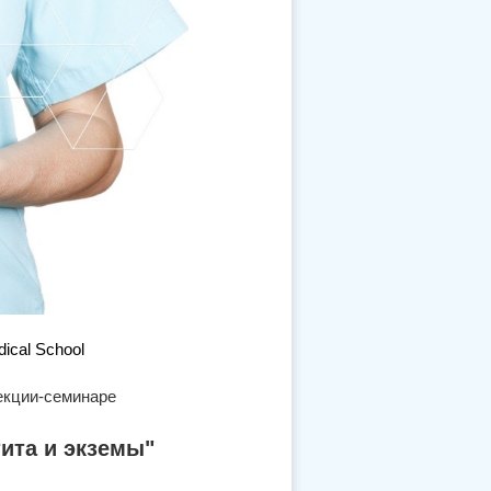
cal School
лекции-семинаре
ита и экземы"