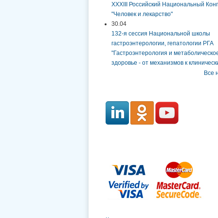
XXXIII Российский Национальный Кон
"Человек и лекарство"
30.04
132-я сессия Национальной школы
гастроэнтерологии, гепатологии РГА
"Гастроэнтерология и метаболическо
здоровье - от механизмов к клинически
Все 