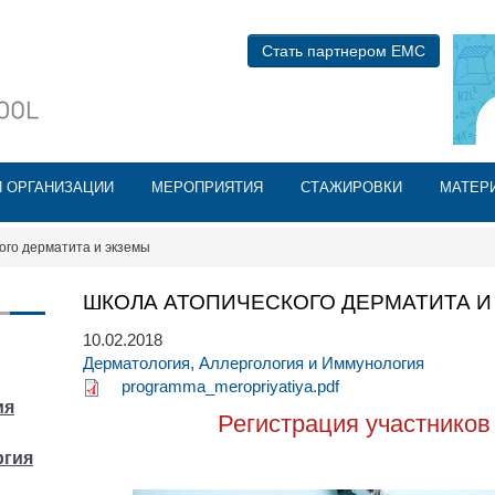
Перейти к
основному
БАН
Стать партнером ЕМС
содержанию
Й ОРГАНИЗАЦИИ
МЕРОПРИЯТИЯ
СТАЖИРОВКИ
МАТЕР
ого дерматита и экземы
ШКОЛА АТОПИЧЕСКОГО ДЕРМАТИТА И
10.02.2018
Дерматология, Аллергология и Иммунология
programma_meropriyatiya.pdf
ия
Регистрация участников
ргия