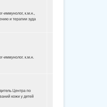
-иммунолог, к.м.н.,
ению и терапии зуда
г-иммунолог. к.м.н.
одитель Центра по
аний кожи у детей