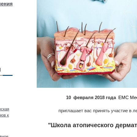
нения
Й
10 февраля 2018 года
EMC Medi
еская
приглашает вас принять участие в 
мов к
"Школа атопического дермат
вное