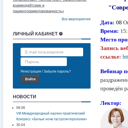
взаимодейтсвие и
"Совре
пациентоориентированность»
Все мероприятия
Дата:
08
О
Время:
15:
ЛИЧНЫЙ КАБИНЕТ
Место про
Запись ве
ссылке:
ht
Вебинар 
Регистрация
Забыли пароль?
раздраженн
проведён р
НОВОСТИ
Лектор:
08.06
VIII Международный научно-практический
Конгресс «Белые ночи гастроэнтерологии»
30.04