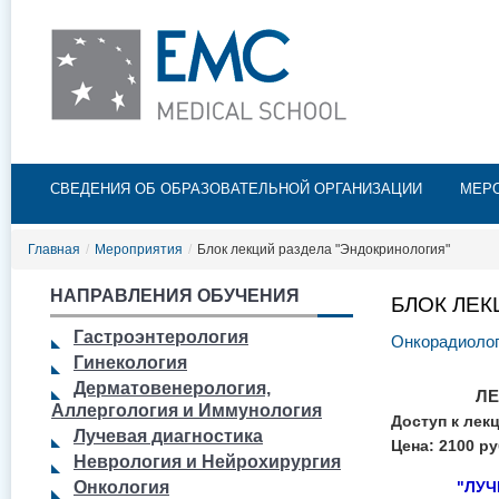
Пе
ос
со
Главное меню
СВЕДЕНИЯ ОБ ОБРАЗОВАТЕЛЬНОЙ ОРГАНИЗАЦИИ
МЕР
Главная
/
Мероприятия
/
Блок лекций раздела "Эндокринология"
НАПРАВЛЕНИЯ ОБУЧЕНИЯ
БЛОК ЛЕК
Гастроэнтерология
Онкорадиоло
Гинекология
Дерматовенерология,
ЛЕКЦИИ 
Аллергология и Иммунология
Доступ к лек
Лучевая диагностика
Цена: 2100 р
Неврология и Нейрохирургия
Онкология
"ЛУ