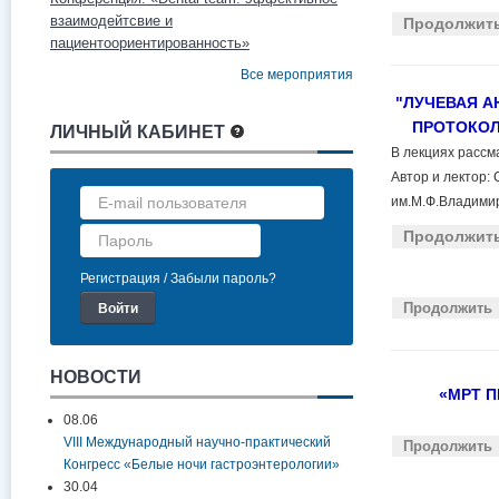
взаимодейтсвие и
Продолжит
пациентоориентированность»
Все мероприятия
"ЛУЧЕВАЯ А
ПРОТОКОЛ
ЛИЧНЫЙ КАБИНЕТ
В лекциях рассм
Автор и лектор:
им.М.Ф.Владимир
Про
должит
Регистрация
Забыли пароль?
Про
должить
НОВОСТИ
«МРТ П
08.06
VIII Международный научно-практический
Про
должить
Конгресс «Белые ночи гастроэнтерологии»
30.04