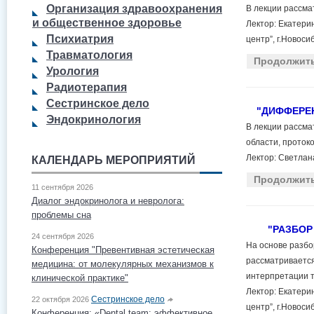
Организация здравоохранения
В лекции рассма
и общественное здоровье
Лектор:
Екатерин
Психиатрия
центр”, г.Новоси
Травматология
Продолжит
Урология
Радиотерапия
Сестринское дело
"ДИФФЕРЕ
Эндокринология
В лекции рассм
области, проток
Лектор: Светлана
КАЛЕНДАРЬ МЕРОПРИЯТИЙ
Продолжит
11 сентября 2026
Диалог эндокринолога и невролога:
проблемы сна
"РАЗБОР
24 сентября 2026
На основе разбо
Конференция "Превентивная эстетическая
рассматриваетс
медицина: от молекулярных механизмов к
интерпретации 
клинической практике"
Лектор: Екатери
Сестринское дело
22 октября 2026
центр”, г.Новоси
Конференция: «Dental team: эффективное