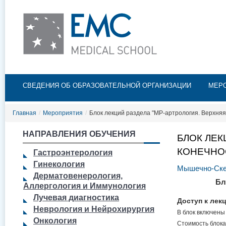
Пе
ос
со
Главное меню
СВЕДЕНИЯ ОБ ОБРАЗОВАТЕЛЬНОЙ ОРГАНИЗАЦИИ
МЕР
Главная
/
Мероприятия
/
Блок лекций раздела "МР-артрология. Верхняя
НАПРАВЛЕНИЯ ОБУЧЕНИЯ
БЛОК ЛЕК
КОНЕЧНО
Гастроэнтерология
Гинекология
Мышечно-Ске
Дерматовенерология,
Бл
Аллергология и Иммунология
Лучевая диагностика
Доступ к лек
Неврология и Нейрохирургия
В блок включены
Онкология
Стоимость блока